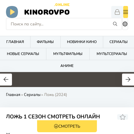
.ONLINE
KINOROVPO
ГЛАВНАЯ
ФИЛЬМЫ
НОВИНКИ КИНО
СЕРИАЛЫ
НОВЫЕ СЕРИАЛЫ
МУЛЬТФИЛЬМЫ
МУЛЬТСЕРИАЛЫ
АНИМЕ
Главная
»
Сериалы
» Ложь (2024)
4.4
ЛОЖЬ 1 СЕЗОН СМОТРЕТЬ ОНЛАЙН
СМОТРЕТЬ
HD