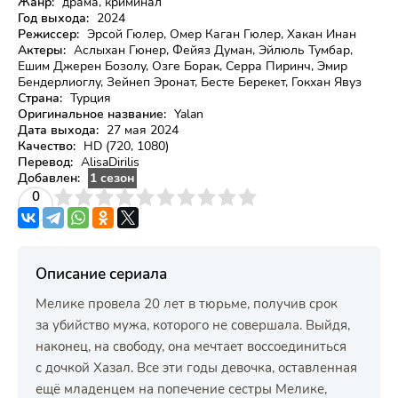
Жанр:
драма, криминал
Год выхода:
2024
Режиссер:
Эрсой Гюлер, Омер Каган Гюлер, Хакан Инан
Актеры:
Аслыхан Гюнер, Фейяз Думан, Эйлюль Тумбар,
Ешим Джерен Бозолу, Озге Борак, Серра Пиринч, Эмир
Бендерлиоглу, Зейнеп Эронат, Бесте Берекет, Гокхан Явуз
Страна:
Турция
Оригинальное название:
Yalan
Дата выхода:
27 мая 2024
Качество:
HD (720, 1080)
Перевод:
AlisaDirilis
Добавлен:
1 сезон
3
4
0
5
6
7
8
9
10
Описание сериала
Мелике провела 20 лет в тюрьме, получив срок
за убийство мужа, которого не совершала. Выйдя,
наконец, на свободу, она мечтает воссоединиться
с дочкой Хазал. Все эти годы девочка, оставленная
ещё младенцем на попечение сестры Мелике,