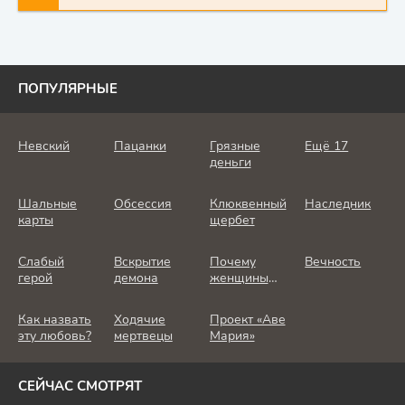
ПОПУЛЯРНЫЕ
Невский
Пацанки
Грязные
Ещё 17
деньги
Шальные
Обсессия
Клюквенный
Наследник
карты
щербет
Слабый
Вскрытие
Почему
Вечность
герой
демона
женщины
убивают
Как назвать
Ходячие
Проект «Аве
эту любовь?
мертвецы
Мария»
СЕЙЧАС СМОТРЯТ