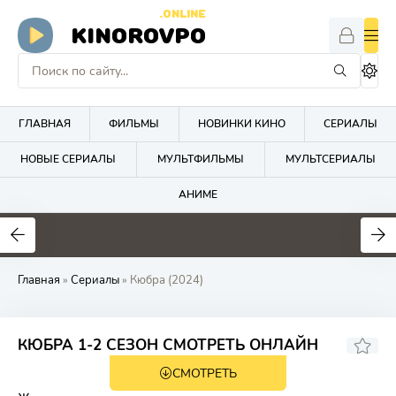
.ONLINE
KINOROVPO
ГЛАВНАЯ
ФИЛЬМЫ
НОВИНКИ КИНО
СЕРИАЛЫ
НОВЫЕ СЕРИАЛЫ
МУЛЬТФИЛЬМЫ
МУЛЬТСЕРИАЛЫ
АНИМЕ
Главная
»
Сериалы
» Кюбра (2024)
6.1
КЮБРА 1-2 СЕЗОН СМОТРЕТЬ ОНЛАЙН
СМОТРЕТЬ
HD