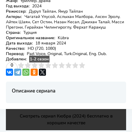
Жанр:
триллер, драма
Год выхода:
2024
Режиссер:
Дурул Тайлан, Ямур Тайлан
Актеры:
Чагатай Улусой, Аслыхан Малбора, Ахсен Эролу,
Айтек Шаян, Сет Остин, Назан Кесал, Джихан Талай, Масси
Прегони, Гирайхан Чилингироглу, Ферхат Каракуш
Страна:
Турция
Оригинальное название:
Kübra
Дата выхода:
18 января 2024
Качество:
HD (720, 1080)
Перевод:
Pazl Voice, Original, Turk.Original, Eng. Dub.
Добавлен:
1-2 сезон
3
4
0
5
6
7
8
9
10
Описание сериала
Смотреть сериал Кюбра (2024) бесплатно в
хорошем качестве