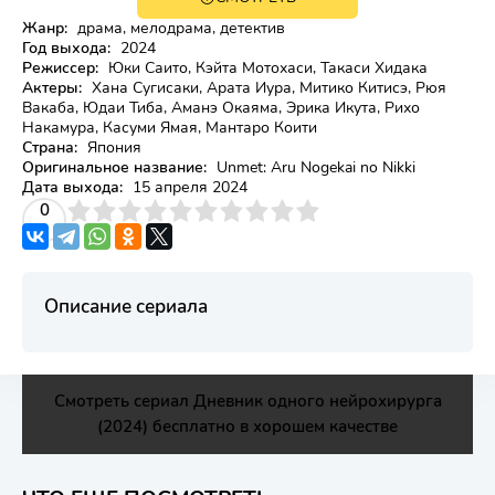
Жанр:
драма, мелодрама, детектив
Год выхода:
2024
Режиссер:
Юки Саито, Кэйта Мотохаси, Такаси Хидака
Актеры:
Хана Сугисаки, Арата Иура, Митико Китисэ, Рюя
Вакаба, Юдаи Тиба, Аманэ Окаяма, Эрика Икута, Рихо
Накамура, Касуми Ямая, Мантаро Коити
Страна:
Япония
Оригинальное название:
Unmet: Aru Nogekai no Nikki
Дата выхода:
15 апреля 2024
3
4
0
5
6
7
8
9
10
Описание сериала
Смотреть сериал Дневник одного нейрохирурга
(2024) бесплатно в хорошем качестве