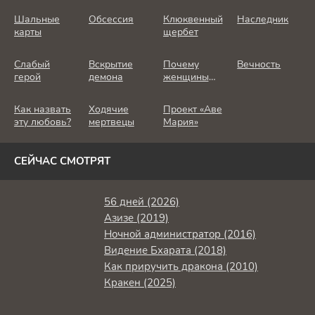
Шальные
Обсессия
Клюквенный
Наследник
карты
щербет
Слабый
Вскрытие
Почему
Вечность
герой
демона
женщины
убивают
Как назвать
Ходячие
Проект «Аве
эту любовь?
мертвецы
Мария»
СЕЙЧАС СМОТРЯТ
56 дней (2026)
Азизе (2019)
Ночной администратор (2016)
Видение Бхарата (2018)
Как приручить дракона (2010)
Кракен (2025)