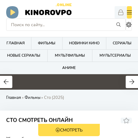
.ONLINE
KINOROVPO
ГЛАВНАЯ
ФИЛЬМЫ
НОВИНКИ КИНО
СЕРИАЛЫ
НОВЫЕ СЕРИАЛЫ
МУЛЬТФИЛЬМЫ
МУЛЬТСЕРИАЛЫ
АНИМЕ
Главная
»
Фильмы
» Сто (2025)
7.4
СТО СМОТРЕТЬ ОНЛАЙН
СМОТРЕТЬ