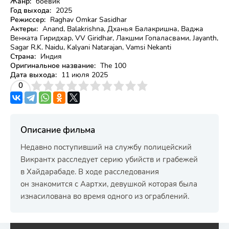
Жанр:
боевик
Год выхода:
2025
Режиссер:
Raghav Omkar Sasidhar
Актеры:
Anand, Balakrishna, Дханья Балакришна, Ваджа
Венката Гиридхар, VV Giridhar, Лакшми Гопаласвами, Jayanth,
Sagar R.K. Naidu, Kalyani Natarajan, Vamsi Nekanti
Страна:
Индия
Оригинальное название:
The 100
Дата выхода:
11 июля 2025
3
4
0
5
6
7
8
9
10
Описание фильма
Недавно поступивший на службу полицейский
Викрантх расследует серию убийств и грабежей
в Хайдарабаде. В ходе расследования
он знакомится с Аартхи, девушкой которая была
изнасилована во время одного из ограблений.