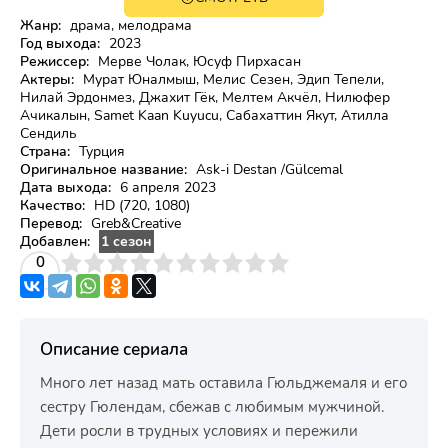
18+
HD
Жанр:
драма, мелодрама
Год выхода:
2023
Режиссер:
Мерве Чолак, Юсуф Пирхасан
Актеры:
Мурат Юналмыш, Мелис Сезен, Эдип Тепели,
Нилай Эрдонмез, Джахит Гёк, Мелтем Акчёл, Нилюфер
Ачикалын, Samet Kaan Kuyucu, Сабахаттин Якут, Атилла
Сендиль
Страна:
Турция
Оригинальное название:
Ask-i Destan /Gülcemal
Дата выхода:
6 апреля 2023
Качество:
HD (720, 1080)
Перевод:
Greb&Creative
Добавлен:
1 сезон
3
4
0
5
6
7
8
9
10
Описание сериала
Много лет назад мать оставила Гюльджемаля и его
сестру Гюлендам, сбежав с любимым мужчиной.
Дети росли в трудных условиях и пережили