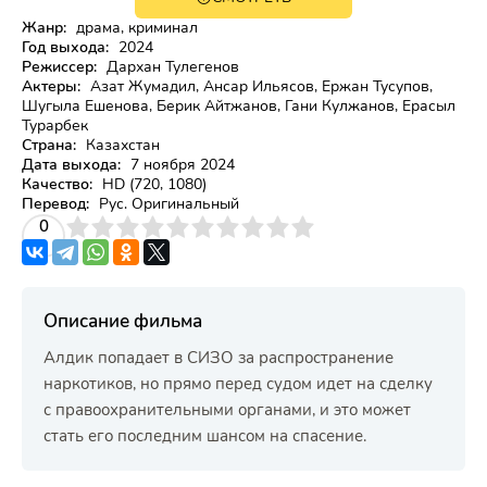
18+
HD
Жанр:
драма, криминал
Год выхода:
2024
Режиссер:
Дархан Тулегенов
Актеры:
Азат Жумадил, Ансар Ильясов, Ержан Тусупов,
Шугыла Ешенова, Берик Айтжанов, Гани Кулжанов, Ерасыл
Турарбек
Страна:
Казахстан
Дата выхода:
7 ноября 2024
Качество:
HD (720, 1080)
Перевод:
Рус. Оригинальный
3
4
0
5
6
7
8
9
10
Описание фильма
Алдик попадает в СИЗО за распространение
наркотиков, но прямо перед судом идет на сделку
с правоохранительными органами, и это может
стать его последним шансом на спасение.