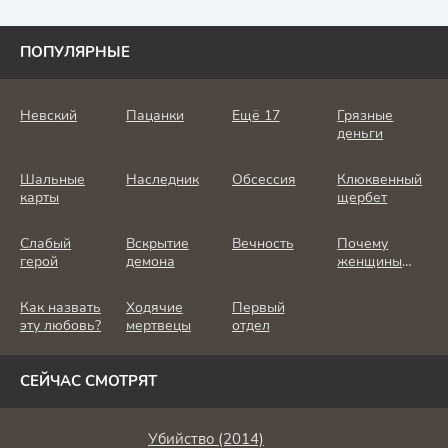
ПОПУЛЯРНЫЕ
Невский
Пацанки
Ещё 17
Грязные
деньги
Шальные
Наследник
Обсессия
Клюквенный
карты
щербет
Слабый
Вскрытие
Вечность
Почему
герой
демона
женщины
убивают
Как назвать
Ходячие
Первый
эту любовь?
мертвецы
отдел
СЕЙЧАС СМОТРЯТ
Убийство (2014)