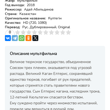
Жанр:
мультфильм
Год выхода:
2018
Режиссер:
Адай Абильдинов
Страна:
Казахстан
Оригинальное название:
Култегін
Качество:
HD (720, 1080)
Перевод:
Рус. Дублированный, Original
3
4
0
5
6
7
8
9
10
Описание мультфильма
Великое тюркское государство, объединенное
Союзом трех племен, оказывается под угрозой
распада. Великий Каган Елтерис, сохранявший
единство тюрков, погибает от рук предателей,
которые стремятся стать правителями нового
государства. Сын Елтерис кагана, наследник трона,
12-летний Кюльтегин спасается бегством.
Ему суждено пройти через множество испытаний,
прежде чем вернуться в родной дом.