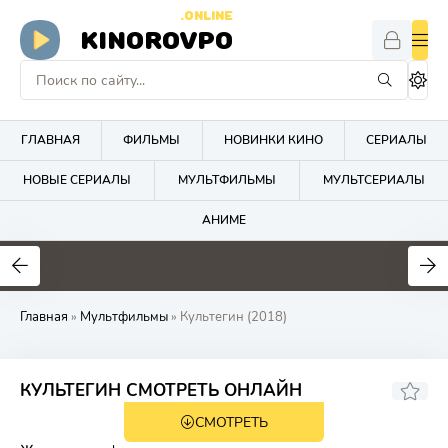
.ONLINE
KINOROVPO
ГЛАВНАЯ
ФИЛЬМЫ
НОВИНКИ КИНО
СЕРИАЛЫ
НОВЫЕ СЕРИАЛЫ
МУЛЬТФИЛЬМЫ
МУЛЬТСЕРИАЛЫ
АНИМЕ
Главная
»
Мультфильмы
» Культегин (2018)
5.9
КУЛЬТЕГИН СМОТРЕТЬ ОНЛАЙН
СМОТРЕТЬ
6+
HD