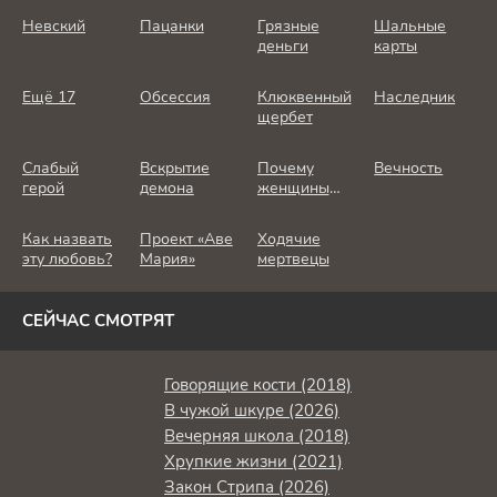
Невский
Пацанки
Грязные
Шальные
деньги
карты
Ещё 17
Обсессия
Клюквенный
Наследник
щербет
Слабый
Вскрытие
Почему
Вечность
герой
демона
женщины
убивают
Как назвать
Проект «Аве
Ходячие
эту любовь?
Мария»
мертвецы
СЕЙЧАС СМОТРЯТ
Говорящие кости (2018)
В чужой шкуре (2026)
Вечерняя школа (2018)
Хрупкие жизни (2021)
Закон Стрипа (2026)