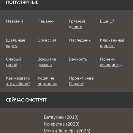
ПОПУЛЯРНЫЕ
Невский
Пацанки
Грязные
Ещё 17
деньги
Шальные
Обсессия
Наследник
Клюквенный
карты
щербет
Слабый
Вскрытие
Вечность
Почему
герой
демона
женщины
убивают
Как назвать
Ходячие
Проект «Аве
эту любовь?
мертвецы
Мария»
СЕЙЧАС СМОТРЯТ
Бэтвумен (2019)
Конфетка (2023)
Мечта Эшрефа (2025)