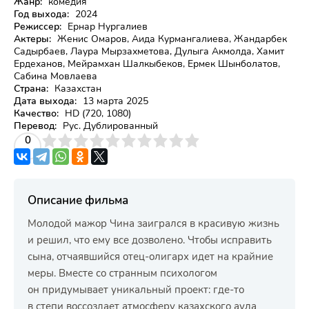
Жанр:
комедия
Год выхода:
2024
Режиссер:
Ернар Нургалиев
Актеры:
Женис Омаров, Аида Курмангалиева, Жандарбек
Садырбаев, Лаура Мырзахметова, Дулыга Акмолда, Хамит
Ердеханов, Мейрамхан Шалкыбеков, Ермек Шынболатов,
Сабина Мовлаева
Страна:
Казахстан
Дата выхода:
13 марта 2025
Качество:
HD (720, 1080)
Перевод:
Рус. Дублированный
3
4
0
5
6
7
8
9
10
Описание фильма
Молодой мажор Чина заигрался в красивую жизнь
и решил, что ему все дозволено. Чтобы исправить
сына, отчаявшийся отец-олигарх идет на крайние
меры. Вместе со странным психологом
он придумывает уникальный проект: где-то
в степи воссоздает атмосферу казахского аула