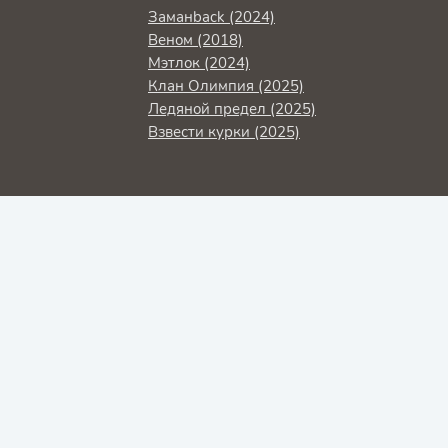
Заманback (2024)
Веном (2018)
Мэтлок (2024)
Клан Олимпия (2025)
Ледяной предел (2025)
Взвести курки (2025)