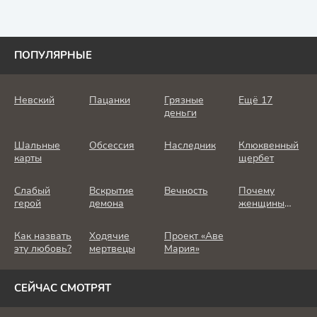
ПОПУЛЯРНЫЕ
Невский
Пацанки
Грязные
Ещё 17
деньги
Шальные
Обсессия
Наследник
Клюквенный
карты
щербет
Слабый
Вскрытие
Вечность
Почему
герой
демона
женщины
убивают
Как назвать
Ходячие
Проект «Аве
эту любовь?
мертвецы
Мария»
СЕЙЧАС СМОТРЯТ