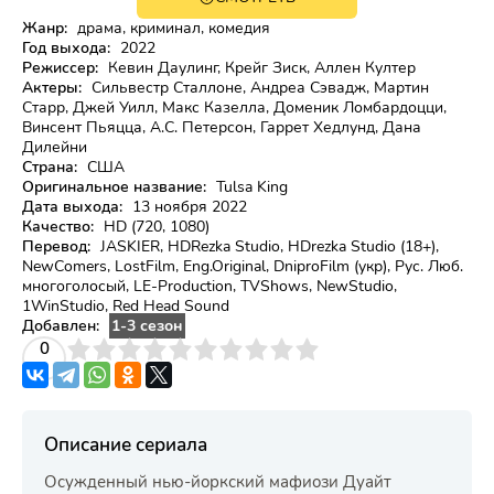
HD
Жанр:
драма, криминал, комедия
Год выхода:
2022
Режиссер:
Кевин Даулинг, Крейг Зиск, Аллен Култер
Актеры:
Сильвестр Сталлоне, Андреа Сэвадж, Мартин
Старр, Джей Уилл, Макс Казелла, Доменик Ломбардоцци,
Винсент Пьяцца, А.С. Петерсон, Гаррет Хедлунд, Дана
Дилейни
Страна:
США
Оригинальное название:
Tulsa King
Дата выхода:
13 ноября 2022
Качество:
HD (720, 1080)
Перевод:
JASKIER, HDRezka Studio, HDrezka Studio (18+),
NewComers, LostFilm, Eng.Original, DniproFilm (укр), Рус. Люб.
многоголосый, LE-Production, TVShows, NewStudio,
1WinStudio, Red Head Sound
Добавлен:
1-3 сезон
3
4
0
5
6
7
8
9
10
Описание сериала
Осужденный нью-йоркский мафиози Дуайт