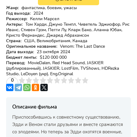
18+
Жанр:
фантастика, боевик, ужасы
Год выхода:
2024
Режиссер:
Келли Марсел
Актеры:
Том Харди, Джуно Темпл, Чиветель Эджиофор, Рис
Иванс, Стивен Грэм, Пегги Лу, Кларк Бако, Аланна Юбак,
Кристо Фернандес, Джаред Абрахамсон
Страна:
США, Великобритания, Канада
Оригинальное название:
Venom: The Last Dance
Дата выхода:
23 октября 2024
Бюджет ленты:
$120 000 000
Перевод:
MovieDalen, Red Head Sound, JASKIER
(дублированный), JASKIER, LostFilm, TVShows, HDRezka
Studio, LeDoyen (укр), Eng.Original
3
4
0
5
6
7
8
9
10
Описание фильма
Приспособившись к совместному существованию,
Эдди и Веном стали друзьями и вместе сражаются
со злодеями. Но теперь за Эдди охотятся военные,