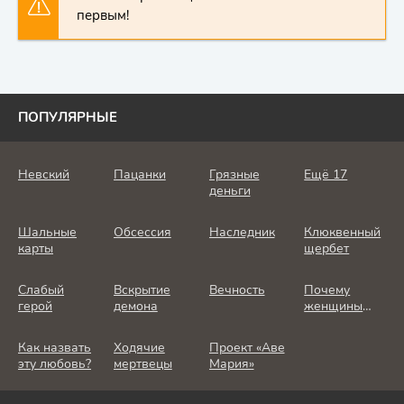
первым!
ПОПУЛЯРНЫЕ
Невский
Пацанки
Грязные
Ещё 17
деньги
Шальные
Обсессия
Наследник
Клюквенный
карты
щербет
Слабый
Вскрытие
Вечность
Почему
герой
демона
женщины
убивают
Как назвать
Ходячие
Проект «Аве
эту любовь?
мертвецы
Мария»