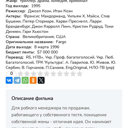
Жанр:
триллер, драма, комедия, криминал
Год выхода:
1995
Режиссер:
Джоэл Коэн, Итан Коэн
Актеры:
Фрэнсис Макдорманд, Уильям Х. Мэйси, Стив
Бушеми, Петер Стормаре, Харви Преснелл, Ларри
Бранденбург, Джон Кэрролл Линч, Кристин Рудруд, Тони
Денмен, Гэри Хьюстон
Страна:
Великобритания, США
Оригинальное название:
Fargo
Дата выхода:
8 марта 1996
Бюджет ленты:
$7 000 000
Перевод:
R5, НТВ+, Укр. Проф. багатоголосий, Укр. Люб.
Багатоголосий, ТРК 'Культура', А. Гаврилов, Ю. Живов, Ю.
Сербин, В. Горчаков, П.Санаев, Eng.Original, НЛО-ТВ (укр)
3
4
0
5
6
7
8
9
10
Описание фильма
Для робкого менеджера по продажам,
работающего у собственного тестя, похищение
собственной жены - отличная идея. Он нанимает